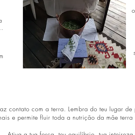
o
a
..
om
Faz contato com a terra. Lembra do teu lugar de 
ais e permite fluir toda a nutrição da mãe terra
Ativa a tua força, teu equilíbrio, tua inteireza