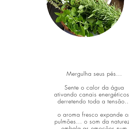
Mergulha seus pés...
Sente o calor da água
ativando canais energéticos
derretendo toda a tensão..
o aroma fresco expande o
pulmões... o som da nature
embala as emoções num