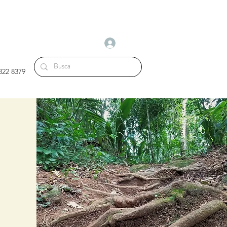
Login
9822 8379